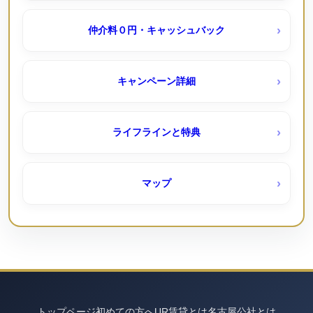
尾上団地（ＵＲ賃貸）
シティファミリー浄心｜050-3558-1924（空きなし待機
仲介料０円・キャッシュバック
予約受付中）
岩倉団地（ＵＲ賃貸）
キャンペーン詳細
シティファミリー港楽｜050-3558-1924
岩成台西 （UR賃貸）６０１棟ペット可
ライフラインと特典
公社一般賃貸住宅
岩成台（ＵＲ賃貸）
マップ
ももやま荘（公社）
平針駅西（ＵＲ賃貸）
コーポニューとりすみ｜名古屋市公社
弥富 （UR賃貸）
トップページ
コーポニュー引山｜名古屋市公社
初めての方へ
UR賃貸とは
名古屋公社とは