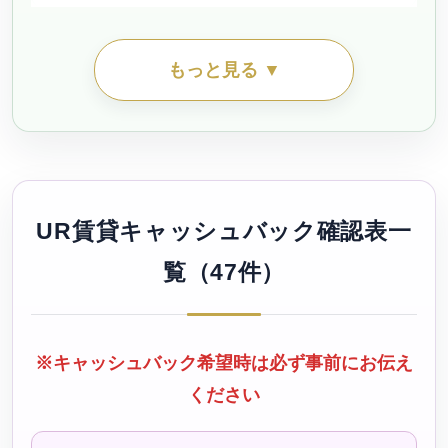
シティファミリー丸の内（公社・定住促進）待機予約受
もっと見る ▼
付中
シティファミリー吉良（公社・定住促進）待機予約受付
中
UR賃貸キャッシュバック確認表一
シティファミリー名塚（公社・定住促進）
覧（47件）
シティファミリー向島（公社・定住促進）待機予約受付
中
※キャッシュバック希望時は必ず事前にお伝え
ください
シティファミリー宮田（公社・定住促進）待機予約受付
中