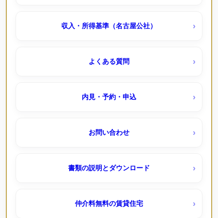
清船荘（公社・定住促進）待機予約受付中
上飯田 ｜定期借家（ＵＲ賃貸）
収入・所得基準（名古屋公社）
港北南荘（公社）
中丸団地（ＵＲ賃貸）
よくある質問
西入荘（公社）
中央台（ＵＲ賃貸）
内見・予約・申込
貝田荘（公社・定住促進）
千代が丘団地（ＵＲ賃貸）
お問い合わせ
国分団地（ＵＲ賃貸）
定住モデル住宅
書類の説明とダウンロード
塩釜東
シティファミリー八事（定住モデル）
仲介料無料の賃貸住宅