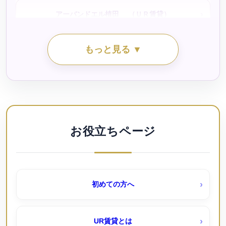
アーバンドエル植田 （ＵＲ賃貸）
シティファミリー江松（公社・定住促進）
もっと見る ▼
アーバンドエル白鳥公園（ＵＲ賃貸）
シティファミリー稲永（公社・定住促進）待機予約受付
中
アーバンフォレスト桜田｜桜田団地（ＵＲ賃貸）
シティファミリー霞ヶ丘（公社・定住促進）待機予約受
付中
アーバンラフレ小幡（ＵＲ賃貸）
お役立ちページ
シティファミリー鳴海小森（公社）待機予約受付中！
アーバンラフレ志賀（ＵＲ賃貸）
初めての方へ
シティファミリー鴨浦（公社・定住促進）待機予約受付
アーバンラフレ星ヶ丘（ＵＲ賃貸）
中
UR賃貸とは