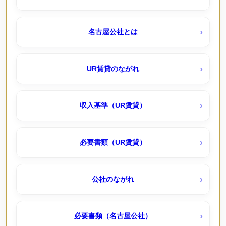
アーバンラフレ滝子（ＵＲ賃貸）キャッシュバック３
一つ山荘（公社）
０％～１０％
名古屋公社とは
丸米荘（公社・定住促進）
アーバンラフレ虹ヶ丘西（ＵＲ賃貸）
UR賃貸のながれ
天神下荘（公社）
コンフォール城山（ＵＲ賃貸）
収入基準（UR賃貸）
打出荘（公社・定住促進）
リバピア中央台 （ＵＲ賃貸
必要書類（UR賃貸）
春田荘（公社・定住促進）予約待機受付中
一社東（ＵＲ賃貸）
公社のながれ
比良荘東（公社・定住促進）
三好ヶ丘（ＵＲ賃貸）キャッシュバック１００％～
必要書類（名古屋公社）