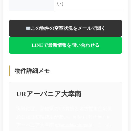
い）
この物件の空室状況をメールで聞く
LINEで最新情報を問い合わせる
物件詳細メモ
URアーバニア大幸南
実際には、愛知県のUR賃貸と名古屋市住宅供
給公社は初期費用が安い。In fact,UR chintai is
アーバニア大幸南
urbaniadaikohigashi ｜ あ