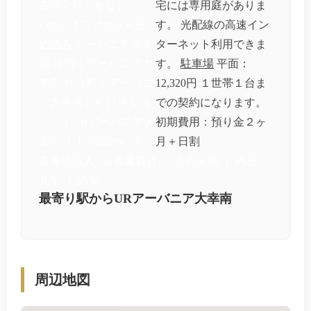
古屋公社しかない。
宅には専用庭がありま
Finally, UR chintai is
埋
す。 光配線の高速イン
め込み
アーバニア大幸
ターネット利用できま
南 評判｜アーバニア大
す。
駐車場
平面：
幸南 仲介料｜アーバニ
12,320円 １世帯１台ま
ア大幸南 UR｜URショ
での契約になります。
ップ｜URアーバニア大
初期費用：預り金２ヶ
幸南 ｜ Portuguese | 名
月＋日割
古屋外国人 | 名古屋賃貸 ｜ 吉岡里帆 ｜ 内見 ｜
見学 ｜ 内覧
最寄り駅からURアーバニア大幸南
周辺地図