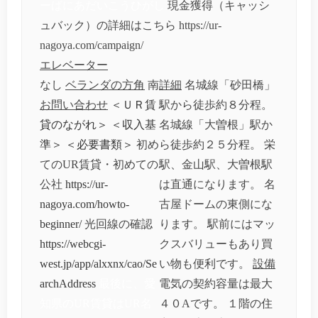
ーばにあだいこうひがし
現金獲得（キャッシ
ュバック）の詳細はこちら https://ur-
nagoya.com/campaign/
エレベーター
なし
ベランダの方角
南
詳細
名城線「砂田橋」
お問い合わせ
＜ＵＲ賃
駅から徒歩約８分程。
貸のながれ＞
＜収入基
名城線「大曽根」駅か
準＞
＜必要書類＞
初め
ら徒歩約２５分程。 栄
てのUR賃貸・初めての
駅、金山駅、大曽根駅
公社
https://ur-
は直通になります。 名
nagoya.com/howto-
古屋ドームの東側にな
beginner/
光回線の確認
ります。 駅前にはマッ
https://webcgi-
クスバリューもあり買
west.jp/app/alxxnx/cao/Se
い物も便利です。
設備
archAddress
最後に、愛
電気の契約容量は最大
知県のUR賃貸はUR名
４０Aです。 １階の住