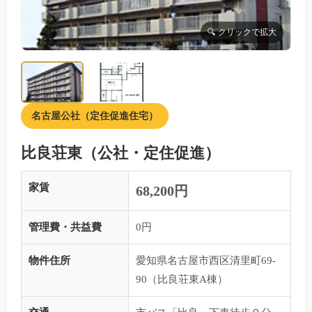
名古屋公社（定住促進住宅）
比良荘東（公社・定住促進）
家賃
68,200円
管理費・共益費
0円
物件住所
愛知県名古屋市西区清里町69-
90（比良荘東A棟）