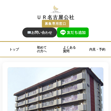
ＵＲ名古屋公社
募集専用窓口
お問い合わせ
初めて
よくある
トップ
内見・予約
の方へ
質問