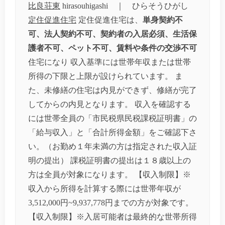
比良荘東
hirasouhigashi ｜ ひらそうひがし
定住促進住宅
定住促進住宅は、
単身契約不
可、法人契約不可、契約者の入居必須、生活保
護者不可、ペット不可、賃料や条件の交渉不可
住宅になり 収入基準には世帯年収または世帯
所得の下限と上限が設けられています。 ま
た、未修繕の住宅は内見ができず、修繕が完了
してからの内見となります。 収入を確認する
には世帯全員の「市民税県民税課税証明書」の
「給与収入」と「合計所得金額」をご確認下さ
い。（お勤め１年未満の方は指定された収入証
明の提出） 課税証明書の提出は１８歳以上の
方は全員が対象になります。 【収入制限】※
収入から所得を計算する際には世帯年収が
3,512,000円~9,937,778円までの方が対象です。
【収入制限】※入居可能者は最終的な世帯所得