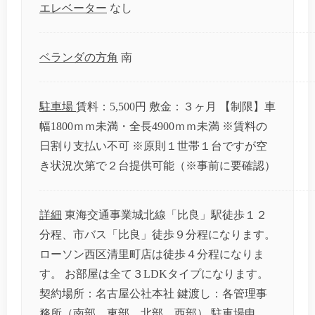
エレベーター
なし
ベランダの方角
南
駐車場
賃料：5,500円 敷金：３ヶ月 【制限】車
幅1800ｍｍ未満・全長4900ｍｍ未満 ※賃料の
日割り支払い不可 ※原則１世帯１台ですが空
き状況次第で２台提供可能（※事前に要確認）
詳細
東海交通事業城北線「比良」駅徒歩１２
分程、市バス「比良」徒歩９分程になります。
ローソン西区清里町店は徒歩４分程になりま
す。 お部屋は全て３LDKタイプになります。
契約場所：名古屋公社本社 鍵渡し：各管理事
務所（南部、東部、北部、西部） 駐車場申