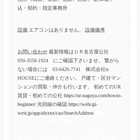
込・契約：指定事務所
設備
エアコンはありません。
設備備考
お問い合わせ
最新情報はＵＲ名古屋公社
050-3558-1924 にご確認下さいませ。 繋がら
ない場合には 03-6426-7741 株式会社is
HOUSEにご連絡ください。 戸建て・区分マン
ションの買取・仲介も行います。 初めてのUR
賃貸・初めての公社
https://ur-nagoya.com/howto-
beginner/
光回線の確認
https://webcgi-
west.jp/app/alxxnx/cao/SearchAddress
最後に、名
古屋の名古屋市住宅供給公社はUR名古屋公社
しかない。Finally, UR chintai is
埋め込み
比良荘
東 評判｜比良荘東 仲介料｜比良荘東 名古屋｜