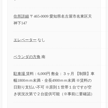
住所詳細
〒465-0009 愛知県名古屋市名東区天
神下147
エレベーター
なし
ベランダの方角
南
駐車場
賃料：6,000円 敷金：３ヶ月 【制限】車
幅1800ｍｍ未満・全長4900ｍｍ未満 ※賃料の
日割り支払い不可 ※原則１世帯１台ですが空
き状況次第で２台提供可能（※事前に要確認）