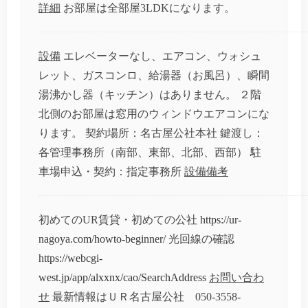
詳細
お部屋は全部屋3LDKになります。
設備
エレベーターなし、エアコン、ウォシュ
レット、ガスコンロ、給湯器（お風呂）、瞬間
湯沸かし器（キッチン）はありません。 ２階
北側のお部屋は窓用のウィンドウエアコンにな
ります。 契約場所：名古屋公社本社 鍵渡し：
各管理事務所（南部、東部、北部、西部） 駐
車場申込・契約：指定事務所
設備備考
初めてのUR賃貸・初めての公社
https://ur-
nagoya.com/howto-beginner/
光回線の確認
https://webcgi-
west.jp/app/alxxnx/cao/SearchAddress
お問い合わ
せ
最新情報はＵＲ名古屋公社 050-3558-