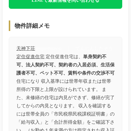
LINEで最新情報を問い合わせる
物件詳細メモ
天神下荘
tenjinshitasou ｜ てんじんしたそう
定住促進住宅
定住促進住宅は、
単身契約不
可、法人契約不可、契約者の入居必須、生活保
護者不可、ペット不可、賃料や条件の交渉不可
住宅になり 収入基準には世帯年収または世帯
所得の下限と上限が設けられています。 ま
た、未修繕の住宅は内見ができず、修繕が完了
してからの内見となります。 収入を確認する
には世帯全員の「市民税県民税課税証明書」の
「給与収入」と「合計所得金額」をご確認下さ
い。（お勤め１年未満の方は指定された収入証