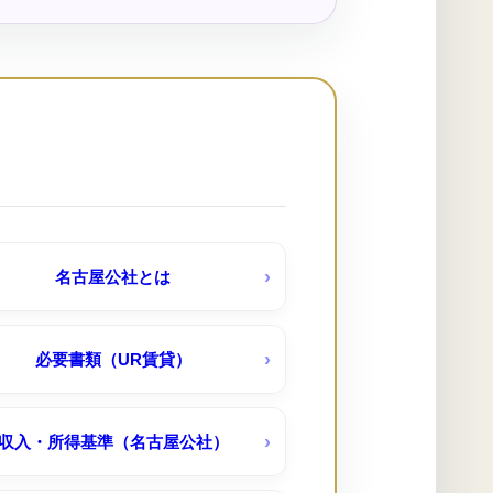
鶴田荘（公社）
塩釜東
台西 （UR賃貸）６０１棟ペット可
弥富 （UR賃貸）
名古屋公社とは
朝倉団地（ＵＲ賃貸）
必要書類（UR賃貸）
収入・所得基準（名古屋公社）
瀬古団地（ＵＲ賃貸）