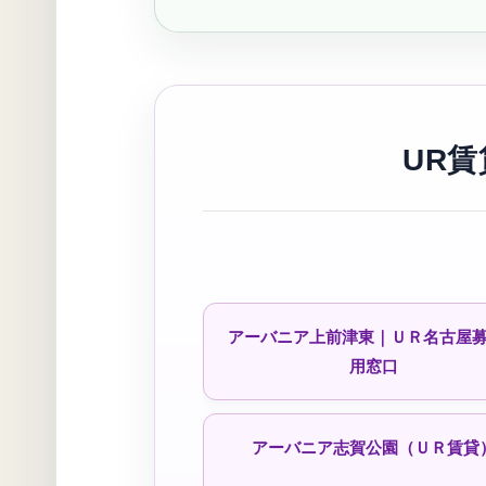
シティファミリー江松（公社・定
進）
シティファミリー鳴海小森（公社
UR
予約受付中！
丸米荘（公社・定住促進）
アーバニア上前津東｜ＵＲ名古屋
春田荘（公社・定住促進）予約待
用窓口
中
アーバニア志賀公園（ＵＲ賃貸
港北南荘（公社）