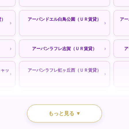
貸）
アーバンドエル白鳥公園（ＵＲ賃貸）
アー
ル）
シティファミリー浄心｜050-3558-
シテ
）
アーバンラフレ志賀（ＵＲ賃貸）
ア
1924（空きなし待機予約受付中）
キャッ
アーバンラフレ虹ヶ丘西（ＵＲ賃貸）
一社東（ＵＲ賃貸）
三好
コーポニューとりすみ｜名古屋市公社
もっと見る ▼
天白住宅｜名古屋公社
）
中丸団地（ＵＲ賃貸）