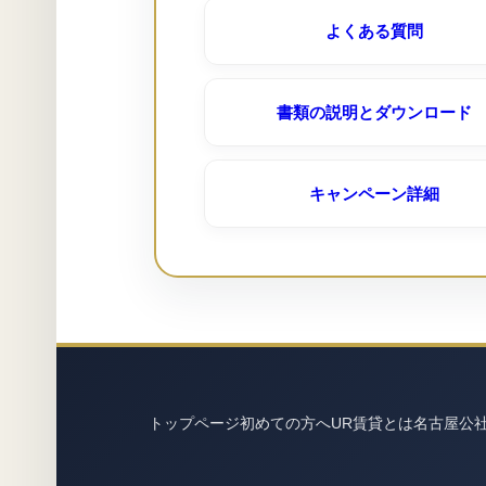
白山台（ＵＲ賃貸）
よくある質問
花表｜ＵＲ名古屋募集専用窓
書類の説明とダウンロード
豊明栄（ＵＲ賃貸）
キャンペーン詳細
鳴海第二（ＵＲ賃貸）
トップページ
初めての方へ
UR賃貸とは
名古屋公