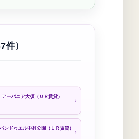
ィファミリー霞ヶ丘（公社・定住促
進）待機予約受付中
一つ山荘（公社）
7件）
打出荘（公社・定住促進）
い
アーバニア大須（ＵＲ賃貸）
荘（公社・定住促進）待機予約受付
中
バンドゥエル中村公園（ＵＲ賃貸）
貝田荘（公社・定住促進）