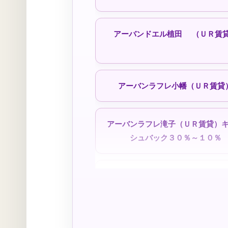
アーバンドエル植田 （ＵＲ賃
定住モデル住宅
シティファミリー八事（定住モデ
アーバンラフレ小幡（ＵＲ賃貸
アーバンラフレ滝子（ＵＲ賃貸）
シュバック３０％～１０％
公社一般賃貸住宅
リバピア中央台 （ＵＲ賃貸
ももやま荘（公社）
喜惣治荘（公社）
上飯田 ｜定期借家（ＵＲ賃貸