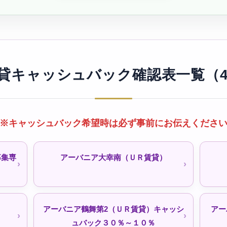
住促
シティファミリー稲永（公社・定住促
シテ
進）待機予約受付中
）待機
シティファミリー鴨浦（公社・定住促
賃貸キャッシュバック確認表一覧（4
進）待機予約受付中
天神下荘（公社）
※キャッシュバック希望時は必ず事前にお伝えくださ
募集専
アーバニア大幸南（ＵＲ賃貸）
機受付
比良荘東（公社・定住促進）
清船
）
アーバニア鶴舞第2（ＵＲ賃貸）キャッシ
アー
西入荘（公社）
ュバック３０％～１０％