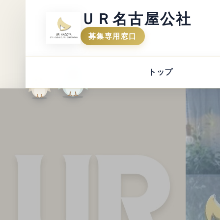
ＵＲ名古屋公社
募集専用窓口
トップ