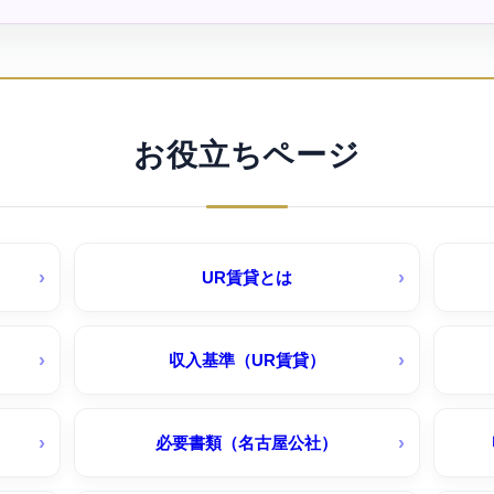
深田住宅｜名古屋市公社
国分団地（ＵＲ賃貸）
お役立ちページ
岩倉団地（ＵＲ賃貸）
岩成
平針駅西（ＵＲ賃貸）
UR賃貸とは
日進香久山花の街（ＵＲ賃貸）キャッシ
ュバック５０％～３０％
収入基準（UR賃貸）
必要書類（名古屋公社）
江南団地（ＵＲ賃貸）