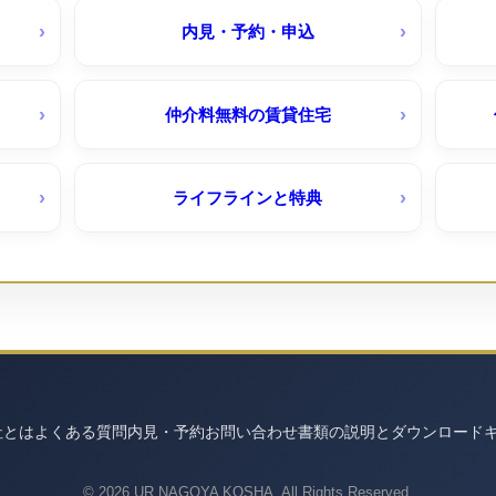
相生山団地（ＵＲ賃貸）
内見・予約・申込
口
藤ヶ丘団地（ＵＲ賃貸）
仲介料無料の賃貸住宅
高座台（ＵＲ賃貸）
ライフラインと特典
高森
則武｜定期借家（ＵＲ賃貸）
社とは
よくある質問
内見・予約
お問い合わせ
書類の説明とダウンロード
© 2026 UR NAGOYA KOSHA. All Rights Reserved.