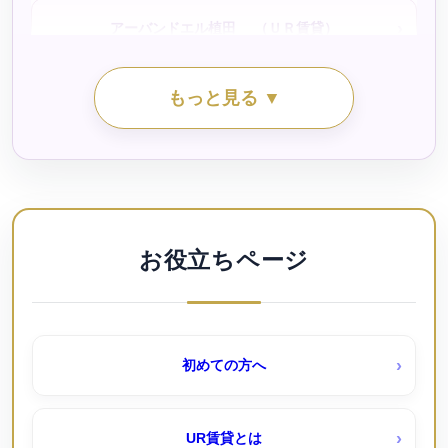
アーバンドエル植田 （ＵＲ賃貸）
シティファミリー江松（公社・定住促進）
もっと見る ▼
アーバンドエル白鳥公園（ＵＲ賃貸）
シティファミリー稲永（公社・定住促進）待機予約受付
中
アーバンフォレスト桜田｜桜田団地（ＵＲ賃貸）
シティファミリー霞ヶ丘（公社・定住促進）待機予約受
付中
アーバンラフレ小幡（ＵＲ賃貸）
お役立ちページ
シティファミリー鳴海小森（公社）待機予約受付中！
アーバンラフレ志賀（ＵＲ賃貸）
初めての方へ
シティファミリー鴨浦（公社・定住促進）待機予約受付
アーバンラフレ星ヶ丘（ＵＲ賃貸）
中
UR賃貸とは