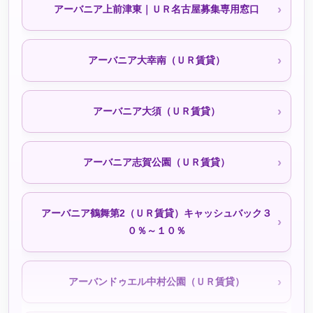
アーバニア上前津東｜ＵＲ名古屋募集専用窓口
シティファミリー小幡北山（公社・定住促進）
アーバニア大幸南（ＵＲ賃貸）
シティファミリー小幡宮ノ腰（公社・定住促進）
アーバニア大須（ＵＲ賃貸）
シティファミリー小幡駅前｜050-3558-1924（空きなし
アーバニア志賀公園（ＵＲ賃貸）
待機予約受付中）
アーバニア鶴舞第2（ＵＲ賃貸）キャッシュバック３
シティファミリー東稲永（公社・定住促進）待機予約受
０％～１０％
付中
アーバンドゥエル中村公園（ＵＲ賃貸）
シティファミリー栄（公社・定住促進）待機予約受付中