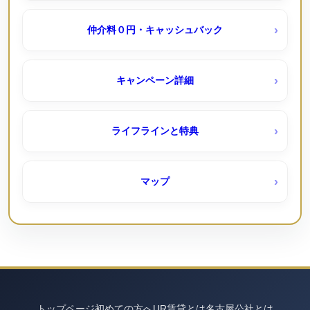
尾上団地（ＵＲ賃貸）
シティファミリー浄心｜050-3558-1924（空きなし待機
仲介料０円・キャッシュバック
予約受付中）
岩倉団地（ＵＲ賃貸）
キャンペーン詳細
シティファミリー港楽｜050-3558-1924
岩成台西 （UR賃貸）６０１棟ペット可
ライフラインと特典
公社一般賃貸住宅
岩成台（ＵＲ賃貸）
マップ
ももやま荘（公社）
平針駅西（ＵＲ賃貸）
コーポニューとりすみ｜名古屋市公社
弥富 （UR賃貸）
トップページ
コーポニュー引山｜名古屋市公社
初めての方へ
UR賃貸とは
名古屋公社とは