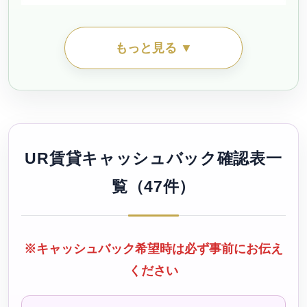
シティファミリー丸の内（公社・定住促進）待機予約受
もっと見る ▼
付中
シティファミリー吉良（公社・定住促進）待機予約受付
中
UR賃貸キャッシュバック確認表一
シティファミリー名塚（公社・定住促進）
覧（47件）
シティファミリー向島（公社・定住促進）待機予約受付
中
※キャッシュバック希望時は必ず事前にお伝え
ください
シティファミリー宮田（公社・定住促進）待機予約受付
中