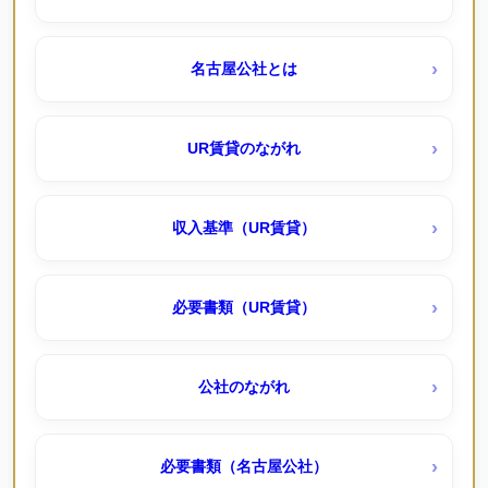
アーバンラフレ滝子（ＵＲ賃貸）キャッシュバック３
一つ山荘（公社）
０％～１０％
名古屋公社とは
丸米荘（公社・定住促進）
アーバンラフレ虹ヶ丘西（ＵＲ賃貸）
UR賃貸のながれ
天神下荘（公社）
コンフォール城山（ＵＲ賃貸）
収入基準（UR賃貸）
打出荘（公社・定住促進）
リバピア中央台 （ＵＲ賃貸
必要書類（UR賃貸）
春田荘（公社・定住促進）予約待機受付中
一社東（ＵＲ賃貸）
公社のながれ
比良荘東（公社・定住促進）
三好ヶ丘（ＵＲ賃貸）キャッシュバック１００％～
必要書類（名古屋公社）