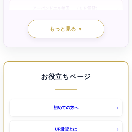
アーバンドエル植田 （ＵＲ賃貸）
シティファミリー江松（公社・定住促進）
もっと見る ▼
アーバンドエル白鳥公園（ＵＲ賃貸）
シティファミリー稲永（公社・定住促進）待機予約受付
中
アーバンフォレスト桜田｜桜田団地（ＵＲ賃貸）
シティファミリー霞ヶ丘（公社・定住促進）待機予約受
付中
アーバンラフレ小幡（ＵＲ賃貸）
お役立ちページ
シティファミリー鳴海小森（公社）待機予約受付中！
アーバンラフレ志賀（ＵＲ賃貸）
初めての方へ
シティファミリー鴨浦（公社・定住促進）待機予約受付
アーバンラフレ星ヶ丘（ＵＲ賃貸）
中
UR賃貸とは