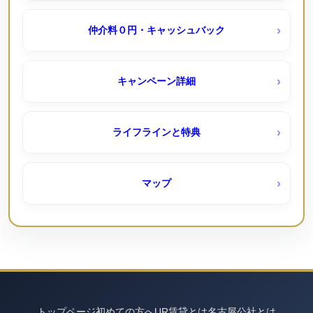
尾上団地（ＵＲ賃貸）
シティファミリー浄心｜050-3558-1924（空きなし待機
仲介料０円・キャッシュバック
予約受付中）
岩倉団地（ＵＲ賃貸）
キャンペーン詳細
シティファミリー港楽｜050-3558-1924
岩成台西 （UR賃貸）６０１棟ペット可
ライフラインと特典
公社一般賃貸住宅
岩成台（ＵＲ賃貸）
マップ
ももやま荘（公社）
平針駅西（ＵＲ賃貸）
コーポニューとりすみ｜名古屋市公社
弥富 （UR賃貸）
トップページ
コーポニュー引山｜名古屋市公社
初めての方へ
UR賃貸とは
名古屋公社とは