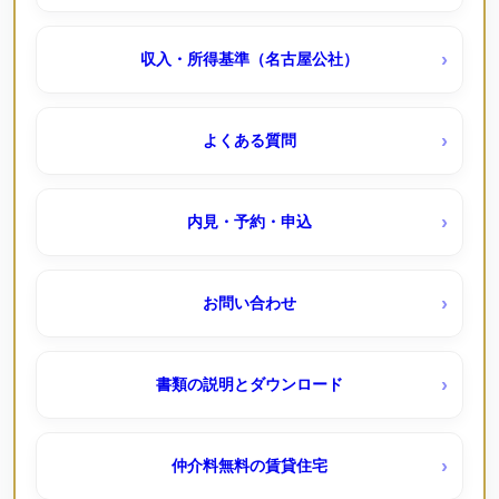
清船荘（公社・定住促進）待機予約受付中
上飯田 ｜定期借家（ＵＲ賃貸）
収入・所得基準（名古屋公社）
港北南荘（公社）
中丸団地（ＵＲ賃貸）
よくある質問
西入荘（公社）
中央台（ＵＲ賃貸）
内見・予約・申込
貝田荘（公社・定住促進）
千代が丘団地（ＵＲ賃貸）
お問い合わせ
国分団地（ＵＲ賃貸）
定住モデル住宅
書類の説明とダウンロード
塩釜東
シティファミリー八事（定住モデル）
仲介料無料の賃貸住宅