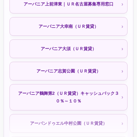
アーバニア上前津東｜ＵＲ名古屋募集専用窓口
シティファミリー小幡北山（公社・定住促進）
アーバニア大幸南（ＵＲ賃貸）
シティファミリー小幡宮ノ腰（公社・定住促進）
アーバニア大須（ＵＲ賃貸）
シティファミリー小幡駅前｜050-3558-1924（空きなし
アーバニア志賀公園（ＵＲ賃貸）
待機予約受付中）
アーバニア鶴舞第2（ＵＲ賃貸）キャッシュバック３
シティファミリー東稲永（公社・定住促進）待機予約受
０％～１０％
付中
アーバンドゥエル中村公園（ＵＲ賃貸）
シティファミリー栄（公社・定住促進）待機予約受付中