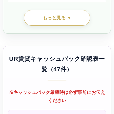
シティファミリー丸の内（公社・定住促進）待機予約受
もっと見る ▼
付中
シティファミリー吉良（公社・定住促進）待機予約受付
中
UR賃貸キャッシュバック確認表一
シティファミリー名塚（公社・定住促進）
覧（47件）
シティファミリー向島（公社・定住促進）待機予約受付
中
※キャッシュバック希望時は必ず事前にお伝え
ください
シティファミリー宮田（公社・定住促進）待機予約受付
中