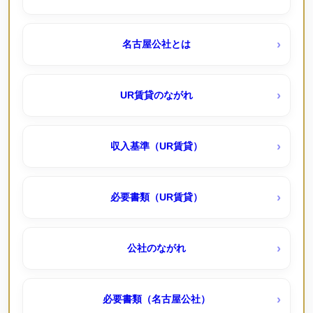
アーバンラフレ滝子（ＵＲ賃貸）キャッシュバック３
一つ山荘（公社）
０％～１０％
名古屋公社とは
丸米荘（公社・定住促進）
アーバンラフレ虹ヶ丘西（ＵＲ賃貸）
UR賃貸のながれ
天神下荘（公社）
コンフォール城山（ＵＲ賃貸）
収入基準（UR賃貸）
打出荘（公社・定住促進）
リバピア中央台 （ＵＲ賃貸
必要書類（UR賃貸）
春田荘（公社・定住促進）予約待機受付中
一社東（ＵＲ賃貸）
公社のながれ
比良荘東（公社・定住促進）
三好ヶ丘（ＵＲ賃貸）キャッシュバック１００％～
必要書類（名古屋公社）