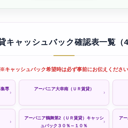
住促
シティファミリー稲永（公社・定住促
シテ
進）待機予約受付中
）待機
シティファミリー鴨浦（公社・定住促
賃貸キャッシュバック確認表一覧（4
進）待機予約受付中
天神下荘（公社）
※キャッシュバック希望時は必ず事前にお伝えくださ
募集専
アーバニア大幸南（ＵＲ賃貸）
機受付
比良荘東（公社・定住促進）
清船
）
アーバニア鶴舞第2（ＵＲ賃貸）キャッシ
アー
西入荘（公社）
ュバック３０％～１０％