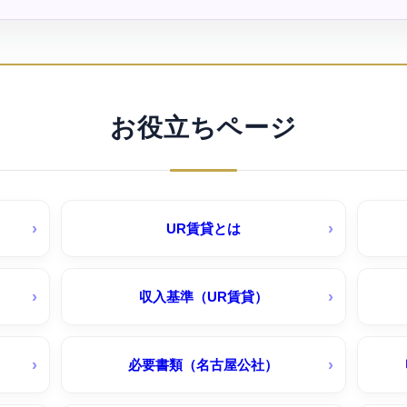
深田住宅｜名古屋市公社
国分団地（ＵＲ賃貸）
お役立ちページ
岩倉団地（ＵＲ賃貸）
岩成
平針駅西（ＵＲ賃貸）
UR賃貸とは
日進香久山花の街（ＵＲ賃貸）キャッシ
ュバック５０％～３０％
収入基準（UR賃貸）
必要書類（名古屋公社）
江南団地（ＵＲ賃貸）