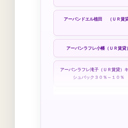
アーバンドエル植田 （ＵＲ賃
定住モデル住宅
シティファミリー八事（定住モデ
アーバンラフレ小幡（ＵＲ賃貸
アーバンラフレ滝子（ＵＲ賃貸）
シュバック３０％～１０％
公社一般賃貸住宅
リバピア中央台 （ＵＲ賃貸
ももやま荘（公社）
喜惣治荘（公社）
上飯田 ｜定期借家（ＵＲ賃貸