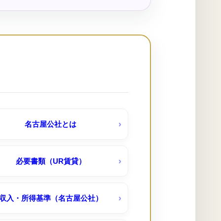
鶴田荘（公社）
塩釜東
台西 （UR賃貸）６０１棟ペット可
弥富 （UR賃貸）
名古屋公社とは
朝倉団地（ＵＲ賃貸）
必要書類（UR賃貸）
収入・所得基準（名古屋公社）
瀬古団地（ＵＲ賃貸）