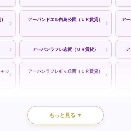
貸）
アーバンドエル白鳥公園（ＵＲ賃貸）
アー
ル）
シティファミリー浄心｜050-3558-
シテ
）
アーバンラフレ志賀（ＵＲ賃貸）
ア
1924（空きなし待機予約受付中）
キャッ
アーバンラフレ虹ヶ丘西（ＵＲ賃貸）
一社東（ＵＲ賃貸）
三好
コーポニューとりすみ｜名古屋市公社
もっと見る ▼
天白住宅｜名古屋公社
）
中丸団地（ＵＲ賃貸）