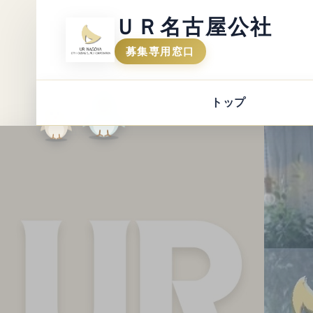
ＵＲ名古屋公社
募集専用窓口
トップ