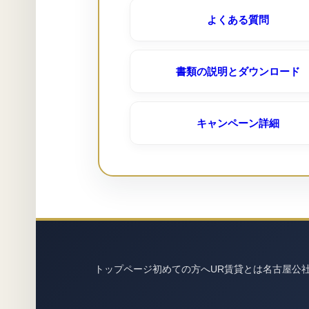
白山台（ＵＲ賃貸）
よくある質問
花表｜ＵＲ名古屋募集専用窓
書類の説明とダウンロード
豊明栄（ＵＲ賃貸）
キャンペーン詳細
鳴海第二（ＵＲ賃貸）
トップページ
初めての方へ
UR賃貸とは
名古屋公