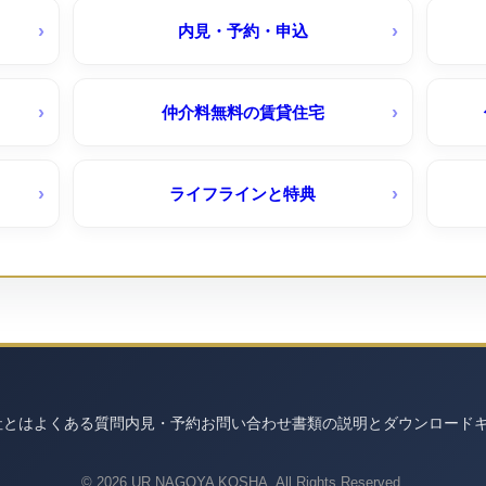
相生山団地（ＵＲ賃貸）
内見・予約・申込
口
藤ヶ丘団地（ＵＲ賃貸）
仲介料無料の賃貸住宅
高座台（ＵＲ賃貸）
ライフラインと特典
高森
則武｜定期借家（ＵＲ賃貸）
社とは
よくある質問
内見・予約
お問い合わせ
書類の説明とダウンロード
© 2026 UR NAGOYA KOSHA. All Rights Reserved.