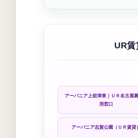
シティファミリー江松（公社・定
進）
シティファミリー鳴海小森（公社
UR
予約受付中！
丸米荘（公社・定住促進）
アーバニア上前津東｜ＵＲ名古屋
春田荘（公社・定住促進）予約待
用窓口
中
アーバニア志賀公園（ＵＲ賃貸
港北南荘（公社）