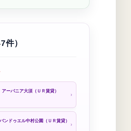
ィファミリー霞ヶ丘（公社・定住促
進）待機予約受付中
一つ山荘（公社）
7件）
打出荘（公社・定住促進）
い
アーバニア大須（ＵＲ賃貸）
荘（公社・定住促進）待機予約受付
中
バンドゥエル中村公園（ＵＲ賃貸）
貝田荘（公社・定住促進）