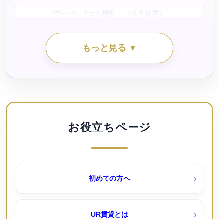
アーバンドエル植田 （ＵＲ賃貸）
シティファミリー江松（公社・定住促進）
もっと見る ▼
アーバンドエル白鳥公園（ＵＲ賃貸）
シティファミリー稲永（公社・定住促進）待機予約受付
中
アーバンフォレスト桜田｜桜田団地（ＵＲ賃貸）
シティファミリー霞ヶ丘（公社・定住促進）待機予約受
付中
アーバンラフレ小幡（ＵＲ賃貸）
お役立ちページ
シティファミリー鳴海小森（公社）待機予約受付中！
アーバンラフレ志賀（ＵＲ賃貸）
初めての方へ
シティファミリー鴨浦（公社・定住促進）待機予約受付
アーバンラフレ星ヶ丘（ＵＲ賃貸）
中
UR賃貸とは