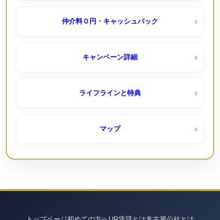
尾上団地（ＵＲ賃貸）
シティファミリー浄心｜050-3558-1924（空きなし待機
仲介料０円・キャッシュバック
予約受付中）
岩倉団地（ＵＲ賃貸）
キャンペーン詳細
シティファミリー港楽｜050-3558-1924
岩成台西 （UR賃貸）６０１棟ペット可
ライフラインと特典
公社一般賃貸住宅
岩成台（ＵＲ賃貸）
マップ
ももやま荘（公社）
平針駅西（ＵＲ賃貸）
コーポニューとりすみ｜名古屋市公社
弥富 （UR賃貸）
トップページ
コーポニュー引山｜名古屋市公社
初めての方へ
UR賃貸とは
名古屋公社とは