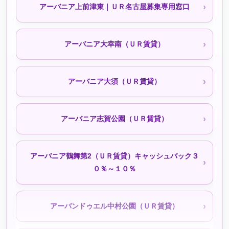
アーバニア上前津東｜ＵＲ名古屋募集専用窓口
シティファミリー小幡北山（公社・定住促進）
アーバニア大幸南（ＵＲ賃貸）
シティファミリー小幡宮ノ腰（公社・定住促進）
アーバニア大須（ＵＲ賃貸）
シティファミリー小幡駅前｜050-3558-1924（空きなし
アーバニア志賀公園（ＵＲ賃貸）
待機予約受付中）
アーバニア鶴舞第2（ＵＲ賃貸）キャッシュバック３
シティファミリー東稲永（公社・定住促進）待機予約受
０％～１０％
付中
アーバンドゥエル中村公園（ＵＲ賃貸）
シティファミリー栄（公社・定住促進）待機予約受付中