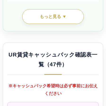
シティファミリー丸の内（公社・定住促進）待機予約受
もっと見る ▼
付中
シティファミリー吉良（公社・定住促進）待機予約受付
中
UR賃貸キャッシュバック確認表一
シティファミリー名塚（公社・定住促進）
覧（47件）
シティファミリー向島（公社・定住促進）待機予約受付
中
※キャッシュバック希望時は必ず事前にお伝え
ください
シティファミリー宮田（公社・定住促進）待機予約受付
中