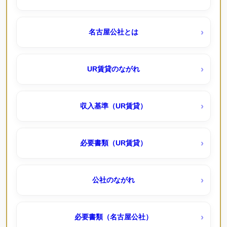
アーバンラフレ滝子（ＵＲ賃貸）キャッシュバック３
一つ山荘（公社）
０％～１０％
名古屋公社とは
丸米荘（公社・定住促進）
アーバンラフレ虹ヶ丘西（ＵＲ賃貸）
UR賃貸のながれ
天神下荘（公社）
コンフォール城山（ＵＲ賃貸）
収入基準（UR賃貸）
打出荘（公社・定住促進）
リバピア中央台 （ＵＲ賃貸
必要書類（UR賃貸）
春田荘（公社・定住促進）予約待機受付中
一社東（ＵＲ賃貸）
公社のながれ
比良荘東（公社・定住促進）
三好ヶ丘（ＵＲ賃貸）キャッシュバック１００％～
必要書類（名古屋公社）