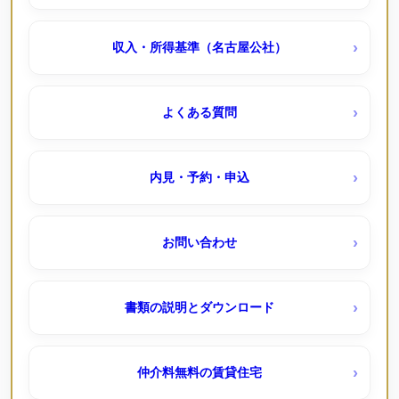
清船荘（公社・定住促進）待機予約受付中
上飯田 ｜定期借家（ＵＲ賃貸）
収入・所得基準（名古屋公社）
港北南荘（公社）
中丸団地（ＵＲ賃貸）
よくある質問
西入荘（公社）
中央台（ＵＲ賃貸）
内見・予約・申込
貝田荘（公社・定住促進）
千代が丘団地（ＵＲ賃貸）
お問い合わせ
国分団地（ＵＲ賃貸）
定住モデル住宅
書類の説明とダウンロード
塩釜東
シティファミリー八事（定住モデル）
仲介料無料の賃貸住宅